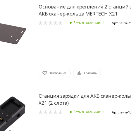
Основание для крепления 2 станций 
АКБ сканер-кольца MERTECH X21
Есть в наличии
: 1
Арт.: e-m-
В избранное
Сравнить
Станция зарядки для АКБ сканер-кол
X21 (2 слота)
Есть в наличии
: 1
Арт.: e-m-1