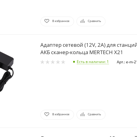
В избранное
Сравнить
Адаптер сетевой (12V, 2A) для станци
АКБ сканер-кольца MERTECH X21
Есть в наличии
: 1
Арт.: e-m-
В избранное
Сравнить