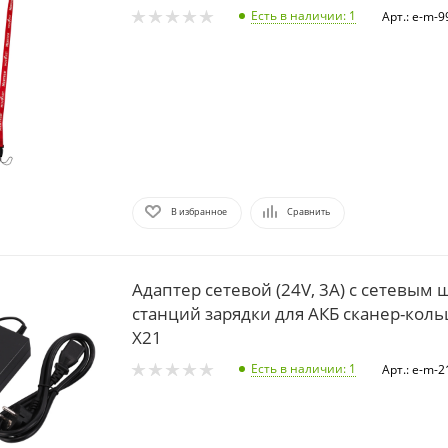
Есть в наличии
: 1
Арт.: e-m-9
В избранное
Сравнить
Адаптер сетевой (24V, 3A) с сетевым
станций зарядки для АКБ сканер-кол
X21
Есть в наличии
: 1
Арт.: e-m-