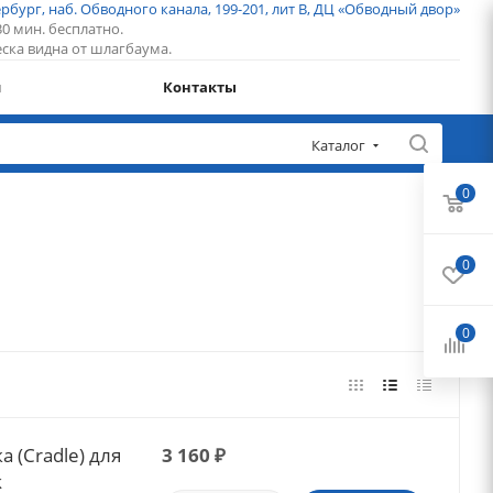
рбург, наб. Обводного канала, 199-201, лит В, ДЦ «Обводный двор»
0 мин. бесплатно.
ска видна от шлагбаума.
и
Контакты
Каталог
0
0
0
 (Cradle) для
3 160
₽
k