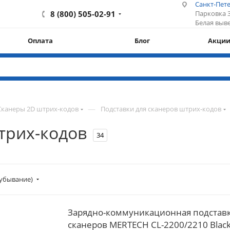
Санкт-Пете
8 (800) 505-02-91
Парковка 3
Белая выве
Оплата
Блог
Акци
—
Сканеры 2D штрих-кодов
Подставки для сканеров штрих-кодов
трих-кодов
34
убывание)
Зарядно-коммуникационная подставка
сканеров MERTECH CL-2200/2210 Blac