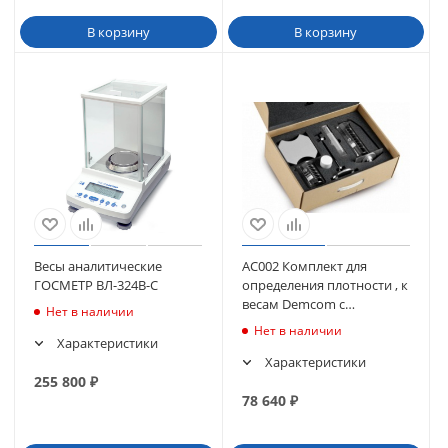
В корзину
В корзину
Весы аналитические
АС002 Комплект для
ГОСМЕТР ВЛ-324В-С
определения плотности , к
весам Demcom c
Нет в наличии
точностью
Нет в наличии
0.001/0.0001/0.00001г
Характеристики
Характеристики
255 800
₽
78 640
₽