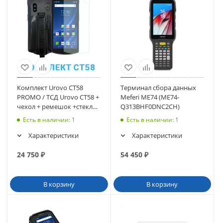
Комплект Urovo CT58
Терминал сбора данных
PROMO / ТСД Urovo CT58 +
Meferi ME74 (ME74-
чехол + ремешок +стекло
Q313BHF0DNC2CH)
(CT58-KIT-1) (CT58-
Есть в наличии
: 1
Есть в наличии
: 1
SU3S12E4031)
Характеристики
Характеристики
24 750
₽
54 450
₽
В корзину
В корзину