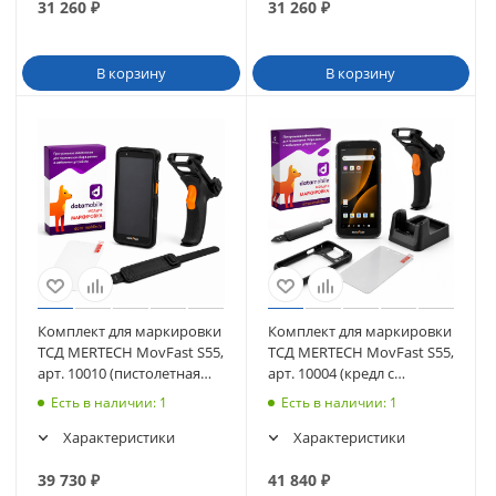
31 260
₽
31 260
₽
В корзину
В корзину
Комплект для маркировки
Комплект для маркировки
ТСД MERTECH MovFast S55,
ТСД MERTECH MovFast S55,
арт. 10010 (пистолетная
арт. 10004 (кредл с
рукоятка, чехол, стекло,
передачей, пистолетная
Есть в наличии
: 1
Есть в наличии
: 1
ремешок) + ПО DataMobile
рукоятка, чехол, стекло,
ремешок) + ПО DataMobile
Характеристики
Характеристики
39 730
₽
41 840
₽