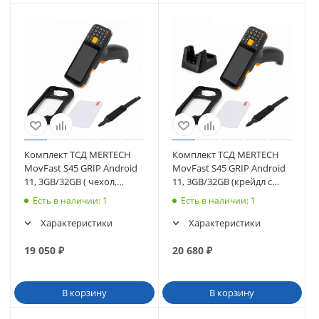
Комплект ТСД MERTECH
Комплект ТСД MERTECH
MovFast S45 GRIP Android
MovFast S45 GRIP Android
11, 3GB/32GB ( чехол,
11, 3GB/32GB (крейдл с
стекло, ремешок)
перед., чехол, стекло,
Есть в наличии
: 1
Есть в наличии
: 1
ремешок)
Характеристики
Характеристики
19 050
₽
20 680
₽
В корзину
В корзину