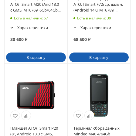
АТОЛ Smart M20 (And 13.0
АТОЛ Smart F72i ср. дальн.
с GMS, MT6769, 6Gb/64Gb,
(Android 14.0, MT6789,
Wi-Fi, BT, NFC) (63256)
4/64Gb, SE4770 (38кл)
Есть в наличии
: 67
Есть в наличии
: 39
(63349
Характеристики
Характеристики
30 600
₽
68 500
₽
В корзину
В корзину
Планшет АТОЛ Smart P20
Терминал сбора данных
(8", Android 13.0 с GMS,
Mindeo M40 4/64Gb