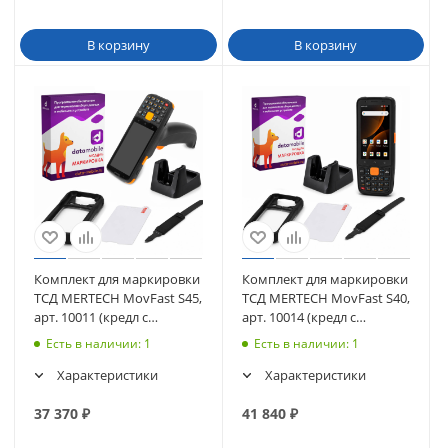
В корзину
В корзину
Комплект для маркировки
Комплект для маркировки
ТСД MERTECH MovFast S45,
ТСД MERTECH MovFast S40,
арт. 10011 (кредл с
арт. 10014 (кредл с
передачей, чехол, стекло,
передачей, чехол, стекло,
Есть в наличии
: 1
Есть в наличии
: 1
ремешок) + ПО DataMobile
ремешок) + ПО DataMobile
Характеристики
Характеристики
37 370
₽
41 840
₽