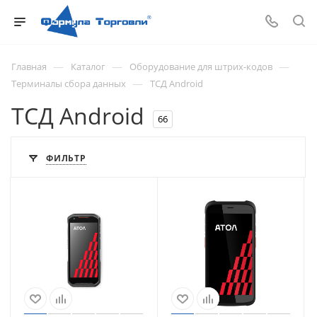
—
—
—
Главная
Каталог
Оборудование для штрих-кодов
—
Терминалы сбора данных
ТСД Android
ТСД Android
66
ФИЛЬТР